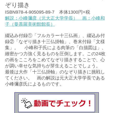
ぞり描き
ISBN978-4-905095-89-7 本体1300円+税
解説：小峰彌彦（元大正大学学長） 画：小峰和
子（曼荼羅美術館館長）
綴込み付録①「フルカラー十三仏画」、綴込み付
録②「なぞり描き十三仏掛軸」、巻末付録「文様
集」。 小峰和子氏による肉筆の「白描図は」、
緻密かつ力強く見るものを圧倒します。この24枚
の画をこころをこめてなぞり描きすることで、心
が調い幸せな気持ちが芽生えることでしょう。
最後は大作「十三仏掛軸」のなぞり描きに挑戦し
てください。 画の解説は元大正大学学長である
小峰彌彦氏によるものです。