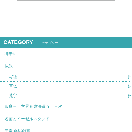
CATEGORY
カテゴリー
御朱印
仏教
写経
写仏
梵字
富嶽三十六景＆東海道五十三次
名画とイーゼルスタンド
国宝 鳥獣戯画