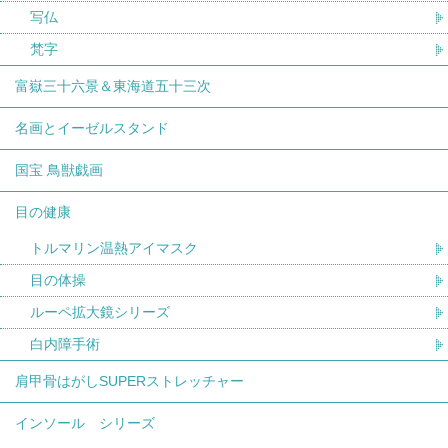
写仏
梵字
富嶽三十六景＆東海道五十三次
名画とイーゼルスタンド
国宝 鳥獣戯画
目の健康
トルマリン温熱アイマスク
目の体操
ルーペ拡大鏡シリーズ
白内障手術
肩甲骨はがしSUPERストレッチャー
インソール シリーズ